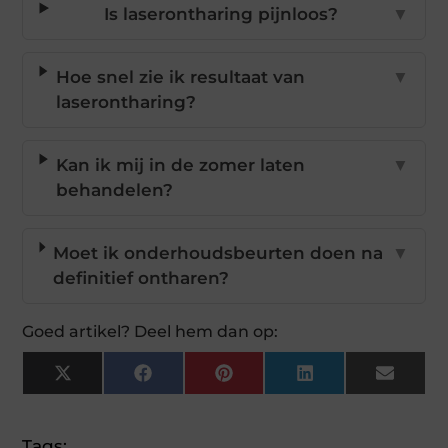
Is laserontharing pijnloos?
▼
Hoe snel zie ik resultaat van
▼
laserontharing?
Kan ik mij in de zomer laten
▼
behandelen?
Moet ik onderhoudsbeurten doen na
▼
definitief ontharen?
Goed artikel? Deel hem dan op:
X
Facebook
Pinterest
LinkedIn
Email
(Twitter)
Tags: