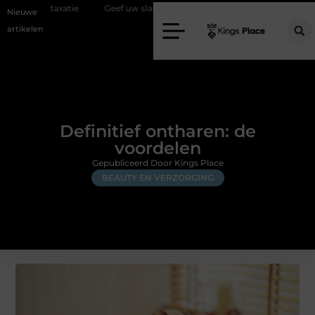
Geef uw slaapkamer een upgrade met interieuradvies Zwolle
N
Nieuwe
artikelen
Definitief ontharen: de
voordelen
Gepubliceerd Door Kings Place
BEAUTY EN VERZORGING