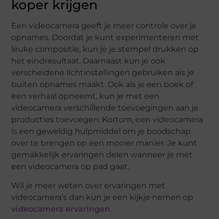
koper krijgen
Een videocamera geeft je meer controle over je
opnames. Doordat je kunt experimenteren met
leuke compositie, kun je je stempel drukken op
het eindresultaat. Daarnaast kun je ook
verscheidene lichtinstellingen gebruiken als je
buiten opnames maakt. Ook als je een boek of
een verhaal opneemt, kun je met een
videocamera verschillende toevoegingen aan je
producties toevoegen. Kortom, een videocamera
is een geweldig hulpmiddel om je boodschap
over te brengen op een mooier manier. Je kunt
gemakkelijk ervaringen delen wanneer je met
een videocamera op pad gaat.
Wil je meer weten over ervaringen met
videocamera’s dan kun je een kijkje nemen op
videocamera ervaringen
.