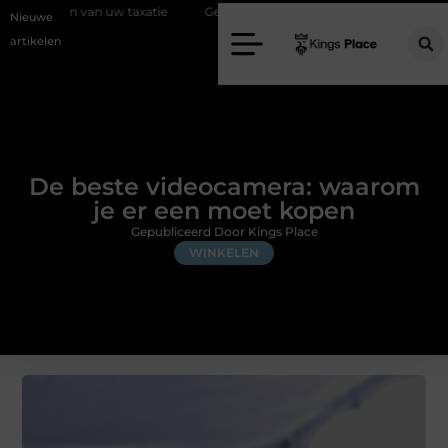
n uw taxatie
Geef uw slaapkamer een upgrade met interieuradvies Zw
Nieuwe
artikelen
De beste videocamera: waarom
je er een moet kopen
Gepubliceerd Door Kings Place
WINKELEN