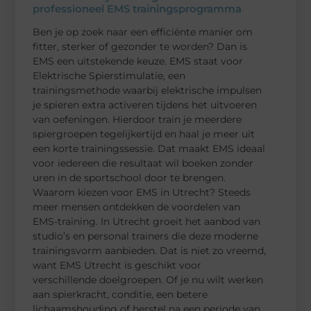
professioneel EMS trainingsprogramma
Ben je op zoek naar een efficiënte manier om
fitter, sterker of gezonder te worden? Dan is
EMS een uitstekende keuze. EMS staat voor
Elektrische Spierstimulatie, een
trainingsmethode waarbij elektrische impulsen
je spieren extra activeren tijdens het uitvoeren
van oefeningen. Hierdoor train je meerdere
spiergroepen tegelijkertijd en haal je meer uit
een korte trainingssessie. Dat maakt EMS ideaal
voor iedereen die resultaat wil boeken zonder
uren in de sportschool door te brengen.
Waarom kiezen voor EMS in Utrecht? Steeds
meer mensen ontdekken de voordelen van
EMS-training. In Utrecht groeit het aanbod van
studio’s en personal trainers die deze moderne
trainingsvorm aanbieden. Dat is niet zo vreemd,
want EMS Utrecht is geschikt voor
verschillende doelgroepen. Of je nu wilt werken
aan spierkracht, conditie, een betere
lichaamshouding of herstel na een periode van