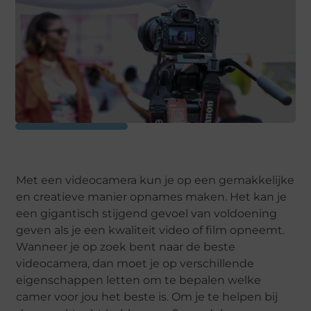
Met een videocamera kun je op een gemakkelijke
en creatieve manier opnames maken. Het kan je
een gigantisch stijgend gevoel van voldoening
geven als je een kwaliteit video of film opneemt.
Wanneer je op zoek bent naar de beste
videocamera, dan moet je op verschillende
eigenschappen letten om te bepalen welke
camer voor jou het beste is. Om je te helpen bij