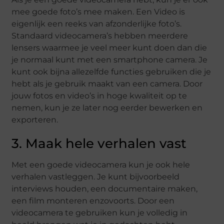
mee goede foto’s mee maken. Een Video is
eigenlijk een reeks van afzonderlijke foto’s.
Standaard videocamera’s hebben meerdere
lensers waarmee je veel meer kunt doen dan die
je normaal kunt met een smartphone camera. Je
kunt ook bijna allezelfde functies gebruiken die je
hebt als je gebruik maakt van een camera. Door
jouw fotos en video’s in hoge kwaliteit op te
nemen, kun je ze later nog eerder bewerken en
exporteren.
3. Maak hele verhalen vast
Met een goede videocamera kun je ook hele
verhalen vastleggen. Je kunt bijvoorbeeld
interviews houden, een documentaire maken,
een film monteren enzovoorts. Door een
videocamera te gebruiken kun je volledig in