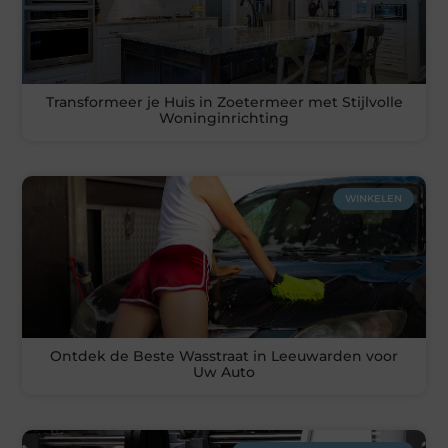
Transformeer je Huis in Zoetermeer met Stijlvolle
Woninginrichting
WINKELEN
Ontdek de Beste Wasstraat in Leeuwarden voor
Uw Auto