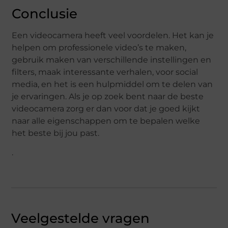
Conclusie
Een videocamera heeft veel voordelen. Het kan je
helpen om professionele video’s te maken,
gebruik maken van verschillende instellingen en
filters, maak interessante verhalen, voor social
media, en het is een hulpmiddel om te delen van
je ervaringen. Als je op zoek bent naar de beste
videocamera zorg er dan voor dat je goed kijkt
naar alle eigenschappen om te bepalen welke
het beste bij jou past.
.
Veelgestelde vragen