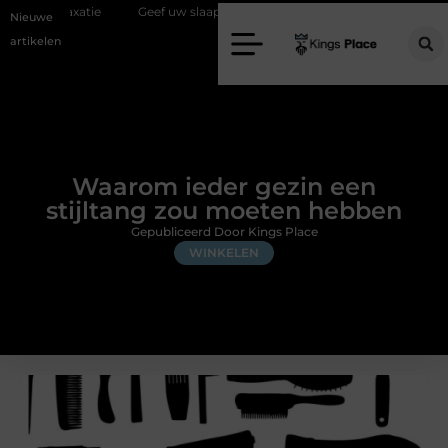
e
Geef uw slaapkamer een upgrade met interieuradvies Zwolle
N
Nieuwe
artikelen
Waarom ieder gezin een
stijltang zou moeten hebben
Gepubliceerd Door Kings Place
WINKELEN