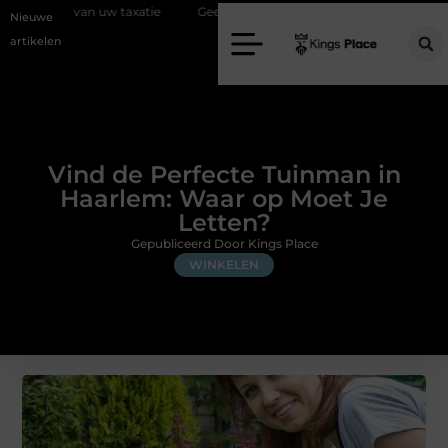
w taxatie
Geef uw slaapkamer een upgrade met interieuradvies Zwol
Nieuwe
artikelen
Vind de Perfecte Tuinman in
Haarlem: Waar op Moet Je
Letten?
Gepubliceerd Door Kings Place
WINKELEN