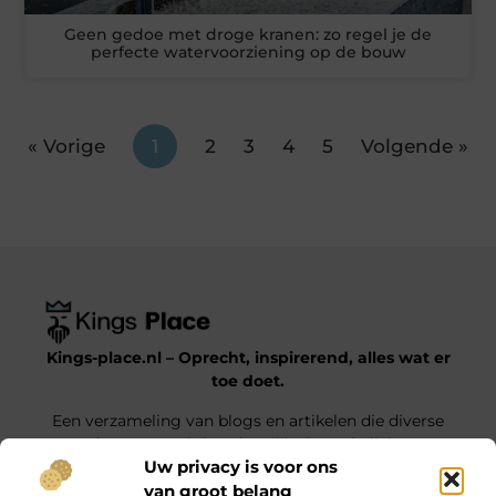
Geen gedoe met droge kranen: zo regel je de
perfecte watervoorziening op de bouw
« Vorige
1
2
3
4
5
Volgende »
Kings-place.nl – Oprecht, inspirerend, alles wat er
toe doet.
Een verzameling van blogs en artikelen die diverse
onderwerpen uit het dagelijks leven belichten.
Uw privacy is voor ons
van groot belang