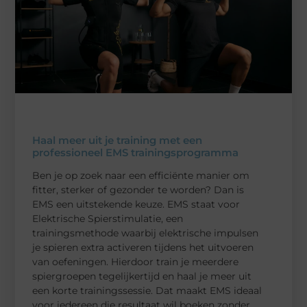
Haal meer uit je training met een
professioneel EMS trainingsprogramma
Ben je op zoek naar een efficiënte manier om
fitter, sterker of gezonder te worden? Dan is
EMS een uitstekende keuze. EMS staat voor
Elektrische Spierstimulatie, een
trainingsmethode waarbij elektrische impulsen
je spieren extra activeren tijdens het uitvoeren
van oefeningen. Hierdoor train je meerdere
spiergroepen tegelijkertijd en haal je meer uit
een korte trainingssessie. Dat maakt EMS ideaal
voor iedereen die resultaat wil boeken zonder