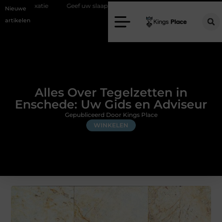
Geef uw slaapkamer een upgrade met interieuradvies Zwolle
Nie
Nieuwe
artikelen
Alles Over Tegelzetten in
Enschede: Uw Gids en Adviseur
Gepubliceerd Door Kings Place
WINKELEN