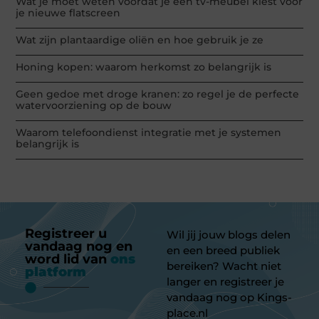
Wat je moet weten voordat je een tv-meubel kiest voor
je nieuwe flatscreen
Wat zijn plantaardige oliën en hoe gebruik je ze
Honing kopen: waarom herkomst zo belangrijk is
Geen gedoe met droge kranen: zo regel je de perfecte
watervoorziening op de bouw
Waarom telefoondienst integratie met je systemen
belangrijk is
Registreer u
Wil jij jouw blogs delen
vandaag nog en
en een breed publiek
word lid van
ons
bereiken? Wacht niet
platform
langer en registreer je
vandaag nog op Kings-
place.nl