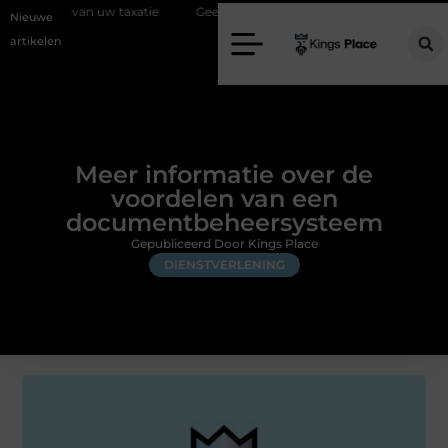
uw taxatie
Geef uw slaapkamer een upgrade met interieuradvies Zwol
Nieuwe
artikelen
Meer informatie over de
voordelen van een
documentbeheersysteem
Gepubliceerd Door Kings Place
DIENSTVERLENING