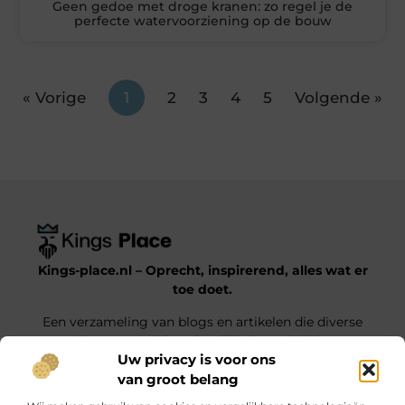
Geen gedoe met droge kranen: zo regel je de
perfecte watervoorziening op de bouw
« Vorige
1
2
3
4
5
Volgende »
Kings-place.nl – Oprecht, inspirerend, alles wat er
toe doet.
Een verzameling van blogs en artikelen die diverse
onderwerpen uit het dagelijks leven belichten.
Uw privacy is voor ons
van groot belang
Onze informatie