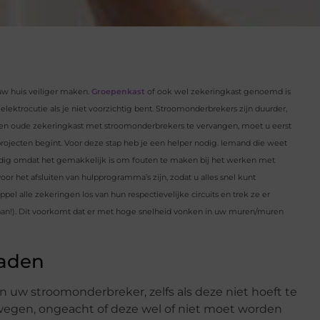
w huis veiliger maken.
Groepenkast
of ook wel zekeringkast genoemd is
lektrocutie als je niet voorzichtig bent. Stroomonderbrekers zijn duurder,
en ​​oude zekeringkast met stroomonderbrekers te vervangen, moet u eerst
projecten begint. Voor deze stap heb je een helper nodig. Iemand die weet
handig omdat het gemakkelijk is om fouten te maken bij het werken met
voor het afsluiten van hulpprogramma’s zijn, zodat u alles snel kunt
ppel alle zekeringen los van hun respectievelijke circuits en trek ze er
t aan!). Dit voorkomt dat er met hoge snelheid vonken in uw muren/muren
raden
n uw stroomonderbreker, zelfs als deze niet hoeft te
egen, ongeacht of deze wel of niet moet worden