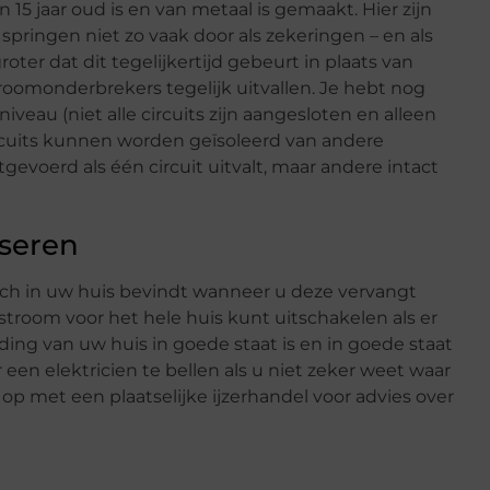
5 jaar oud is en van metaal is gemaakt. Hier zijn
ringen niet zo vaak door als zekeringen – en als
ter dat dit tegelijkertijd gebeurt in plaats van
troomonderbrekers tegelijk uitvallen. Je hebt nog
iveau (niet alle circuits zijn aangesloten en alleen
rcuits kunnen worden geïsoleerd van andere
evoerd als één circuit uitvalt, maar andere intact
iseren
ich in uw huis bevindt wanneer u deze vervangt
room voor het hele huis kunt uitschakelen als er
ing van uw huis in goede staat is en in goede staat
een elektricien te bellen als u niet zeker weet waar
p met een plaatselijke ijzerhandel voor advies over