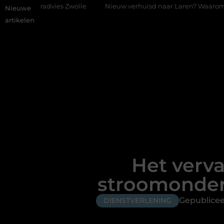
s Zwolle
Nieuw verhuisd naar Laren? Waarom het vervangen van 
Nieuwe
artikelen
Het verv
stroomonder
Gepublicee
DIENSTVERLENING