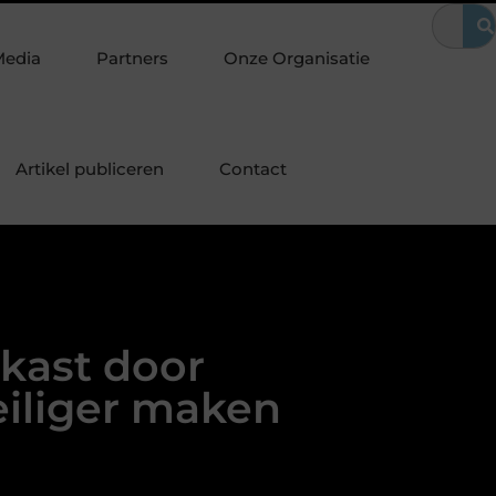
 voor jouw interieur
Hoe bouw je een SEO-vriendelijke website 
Media
Partners
Onze Organisatie
Artikel publiceren
Contact
kast door
iliger maken