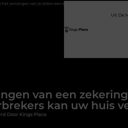
je sloten een slimme eerste stap is
Kies de perfecte eiken tafel
Uit De 
angen van een zekering
brekers kan uw huis ve
rd Door Kings Place