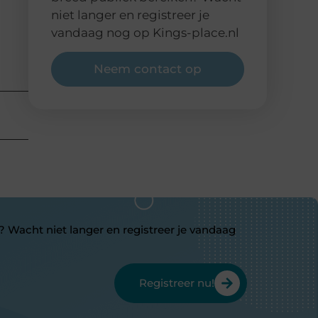
niet langer en registreer je
vandaag nog op Kings-place.nl
Neem contact op
? Wacht niet langer en registreer je vandaag
Registreer nu!