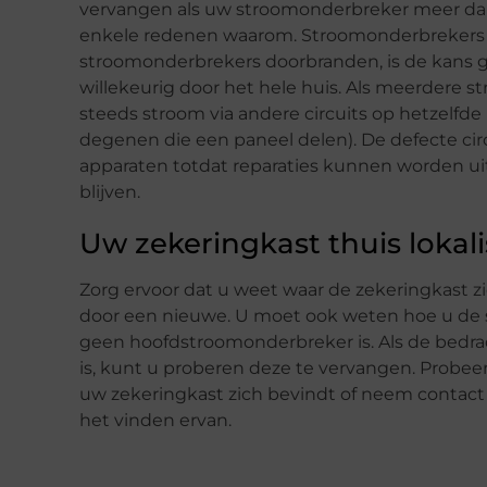
vervangen als uw stroomonderbreker meer dan 1
enkele redenen waarom. Stroomonderbrekers sp
stroomonderbrekers doorbranden, is de kans gro
willekeurig door het hele huis. Als meerdere s
steeds stroom via andere circuits op hetzelfde n
degenen die een paneel delen). De defecte ci
apparaten totdat reparaties kunnen worden uitg
blijven.
Uw zekeringkast thuis lokal
Zorg ervoor dat u weet waar de zekeringkast z
door een nieuwe. U moet ook weten hoe u de st
geen hoofdstroomonderbreker is. Als de bedrad
is, kunt u proberen deze te vervangen. Probeer 
uw zekeringkast zich bevindt of neem contact o
het vinden ervan.