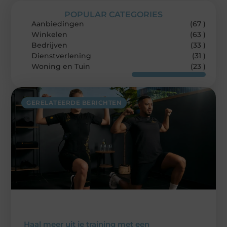
POPULAR CATEGORIES
Aanbiedingen
(67 )
Winkelen
(63 )
Bedrijven
(33 )
Dienstverlening
(31 )
Woning en Tuin
(23 )
GERELATEERDE BERICHTEN
Haal meer uit je training met een