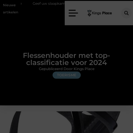
Geef uw slaapkamer een upgrade met interieuradvies Zwolle
Nieuw 
Nieuwe
artikelen
Flessenhouder met top-
classificatie voor 2024
Gepubliceerd Door Kings Place
TOERISME