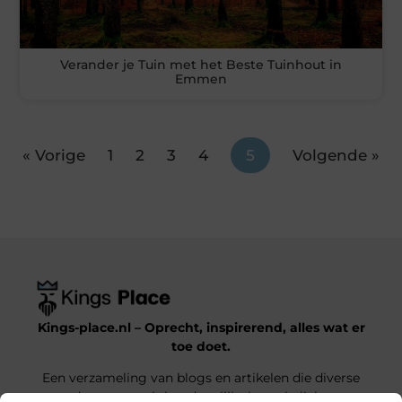
Verander je Tuin met het Beste Tuinhout in
Emmen
« Vorige
1
2
3
4
5
Volgende »
Kings-place.nl – Oprecht, inspirerend, alles wat er
toe doet.
Een verzameling van blogs en artikelen die diverse
onderwerpen uit het dagelijks leven belichten.