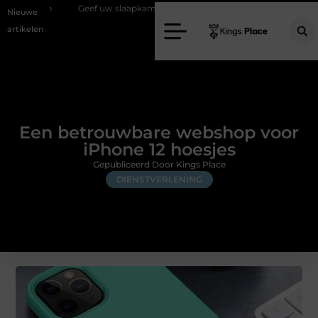
eef uw slaapkamer een upgrade met interieuradvies Zwolle
Nieuw ver
Nieuwe
artikelen
Een betrouwbare webshop voor
iPhone 12 hoesjes
Gepubliceerd Door Kings Place
DIENSTVERLENING