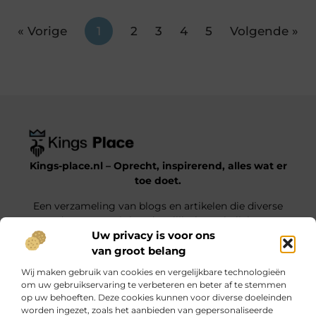
« Vorige
1
2
3
4
5
Volgende »
Kings-place.nl – Oprecht, inspirerend, alles wat er
toe doet.
Een verzameling van blogs en artikelen die diverse
onderwerpen uit het dagelijks leven belichten.
Uw privacy is voor ons
van groot belang
Onze informatie
Wij maken gebruik van cookies en vergelijkbare technologieën
Website Linkbuilding: Jouw Weg naar Hogere Posities en Meer Verkeer
Geld verdienen met je website: haal alles uit jouw online platform
om uw gebruikservaring te verbeteren en beter af te stemmen
op uw behoeften. Deze cookies kunnen voor diverse doeleinden
Bericht categorie
worden ingezet, zoals het aanbieden van gepersonaliseerde