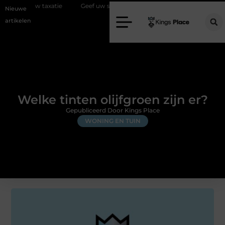
xatie
Geef uw slaapkamer een upgrade met interieuradvies Zwolle
Nieuwe
artikelen
Welke tinten olijfgroen zijn er?
Gepubliceerd Door Kings Place
WONING EN TUIN