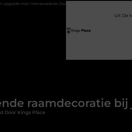
ieuradvies Zwolle
Nieuw verhuisd naar Laren? Waarom het verva
Uit De 
nde raamdecoratie bij 
d Door Kings Place