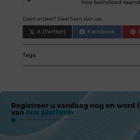
Hoe beïnvloed raamde
Goed artikel? Deel hem dan op:
X (Twitter)
Facebook
Tags:
Registreer u vandaag nog en word l
van
ons platform