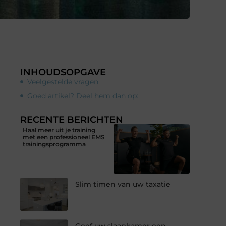
INHOUDSOPGAVE
Veelgestelde vragen
Goed artikel? Deel hem dan op:
RECENTE BERICHTEN
Haal meer uit je training
met een professioneel EMS
trainingsprogramma
Slim timen van uw taxatie
Geef uw slaapkamer een