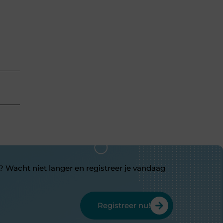
? Wacht niet langer en registreer je vandaag
Registreer nu!