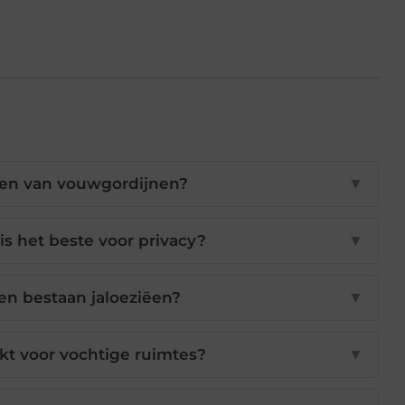
len van vouwgordijnen?
▼
s het beste voor privacy?
▼
en bestaan jaloeziëen?
▼
ikt voor vochtige ruimtes?
▼