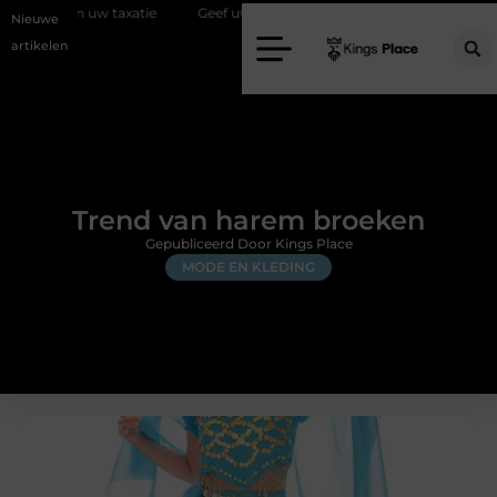
uw taxatie
Geef uw slaapkamer een upgrade met interieuradvies Zwol
Nieuwe
artikelen
Trend van harem broeken
Gepubliceerd Door Kings Place
MODE EN KLEDING