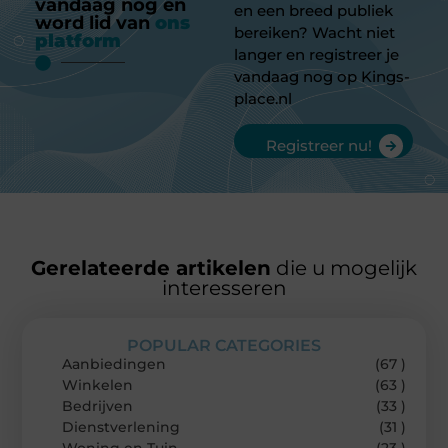
vandaag nog en
en een breed publiek
word lid van
ons
bereiken? Wacht niet
platform
langer en registreer je
vandaag nog op Kings-
place.nl
Registreer nu!
Gerelateerde artikelen
die u mogelijk
interesseren
POPULAR CATEGORIES
Aanbiedingen
(67 )
Winkelen
(63 )
Bedrijven
(33 )
Dienstverlening
(31 )