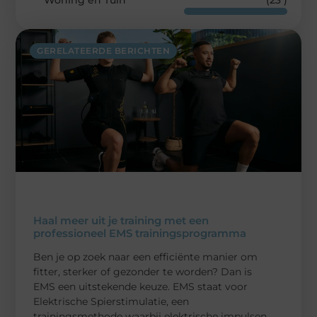
Woning en Tuin
(23 )
GERELATEERDE BERICHTEN
Haal meer uit je training met een
professioneel EMS trainingsprogramma
Ben je op zoek naar een efficiënte manier om
fitter, sterker of gezonder te worden? Dan is
EMS een uitstekende keuze. EMS staat voor
Elektrische Spierstimulatie, een
trainingsmethode waarbij elektrische impulsen