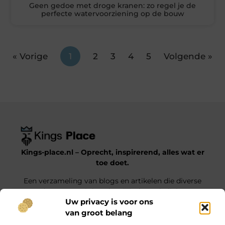
Geen gedoe met droge kranen: zo regel je de
perfecte watervoorziening op de bouw
« Vorige
1
2
3
4
5
Volgende »
Kings-place.nl – Oprecht, inspirerend, alles wat er
toe doet.
Een verzameling van blogs en artikelen die diverse
onderwerpen uit het dagelijks leven belichten.
Uw privacy is voor ons
van groot belang
Onze informatie