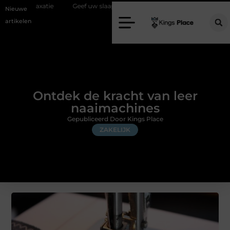
tie
Geef uw slaapkamer een upgrade met interieuradvies Zwolle
Nieuwe
artikelen
Ontdek de kracht van leer
naaimachines
Gepubliceerd Door Kings Place
ZAKELIJK