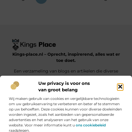
Kings-place.nl – Oprecht, inspirerend, alles wat er
toe doet.
Een verzameling van blogs en artikelen die diverse
onderwerpen uit het dagelijks leven belichten.
Uw privacy is voor ons
van groot belang
Onze informatie
Wij maken gebruik van cookies en vergelijkbare technologieën
Website Linkbuilding: Jouw Weg naar Hogere Posities en Meer Verkeer
Geld verdienen met je website: haal alles uit jouw online platform
om uw gebruikservaring te verbeteren en beter af te stemmen
op uw behoeften. Deze cookies kunnen voor diverse doeleinden
Bericht categorie
worden ingezet, zoals het aanbieden van gepersonaliseerde
advertenties en het analyseren van het gebruik van onze
website. Voor meer informatie kunt u
ons cookiebeleid
raadplegen.