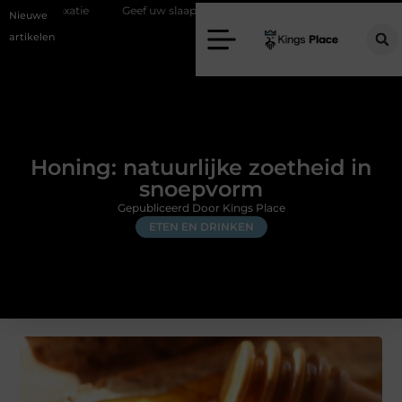
Geef uw slaapkamer een upgrade met interieuradvies Zwolle
Ni
Nieuwe
artikelen
Honing: natuurlijke zoetheid in
snoepvorm
Gepubliceerd Door Kings Place
ETEN EN DRINKEN