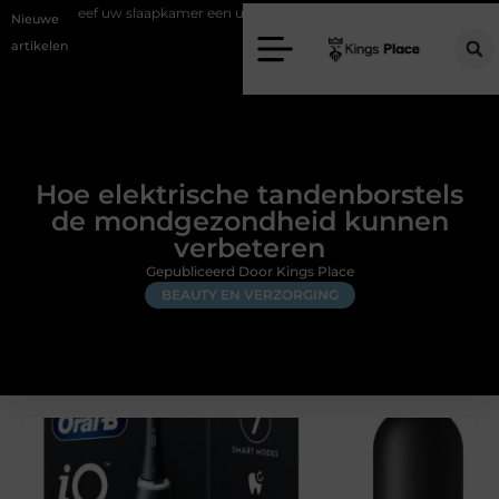
laapkamer een upgrade met interieuradvies Zwolle
Nieuw verhuisd na
Nieuwe
artikelen
Hoe elektrische tandenborstels
de mondgezondheid kunnen
verbeteren
Gepubliceerd Door Kings Place
BEAUTY EN VERZORGING