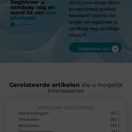
Registreer u
Wil jij jouw blogs delen
vandaag nog en
en een breed publiek
word lid van
ons
bereiken? Wacht niet
platform
langer en registreer je
vandaag nog op Kings-
place.nl
Registreer nu!
Gerelateerde artikelen
die u mogelijk
interesseren
POPULAR CATEGORIES
Aanbiedingen
(67 )
Winkelen
(63 )
Bedrijven
(33 )
Dienstverlening
(31 )