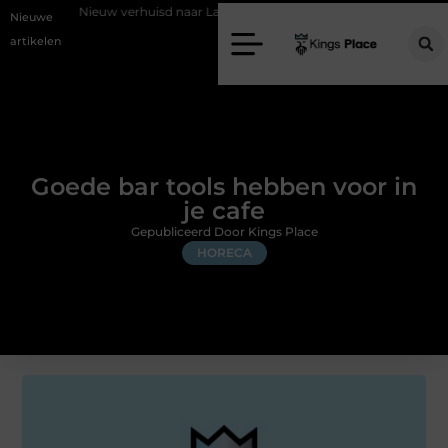
ieuw verhuisd naar Laren? Waarom het vervangen van je sloten een slimme 
Nieuwe
artikelen
Goede bar tools hebben voor in
je cafe
Gepubliceerd Door Kings Place
HORECA