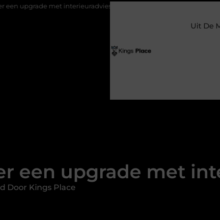
t interieuradvies Zwolle
Nieuw verhuisd naar Laren? Waarom he
Uit De 
r een upgrade met inte
d Door Kings Place