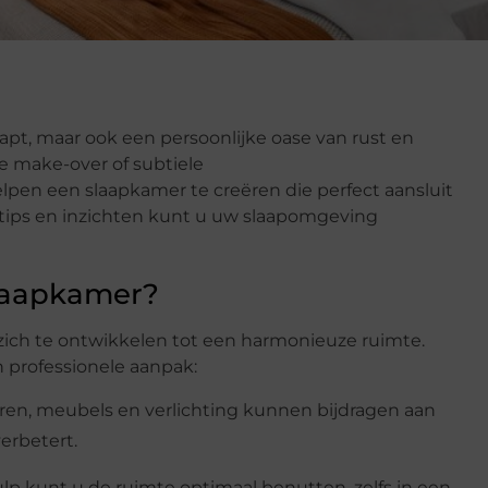
aapt, maar ook een persoonlijke oase van rust en
e make-over of subtiele
lpen een slaapkamer te creëren die perfect aansluit
e tips en inzichten kunt u uw slaapomgeving
laapkamer?
ich te ontwikkelen tot een harmonieuze ruimte.
n professionele aanpak:
uren, meubels en verlichting kunnen bijdragen aan
erbetert.
p kunt u de ruimte optimaal benutten, zelfs in een