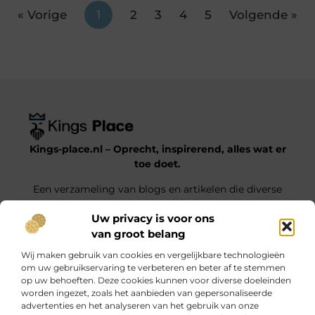
« Vorige
1
2
3
4
5
Volgende »
Kings-place.nl – Oprecht, inspirerend, alles wat er
toe doet.
Een verzameling van blogs en artikelen die diverse
onderwerpen uit het dagelijks leven belichten.
Uw privacy is voor ons
van groot belang
Onze informatie
Wij maken gebruik van cookies en vergelijkbare technologieën
Website Linkbuilding: Jouw Weg naar Hogere Posities en Meer Verkeer
Geld verdienen met je website: haal alles uit jouw online platform
om uw gebruikservaring te verbeteren en beter af te stemmen
op uw behoeften. Deze cookies kunnen voor diverse doeleinden
Bericht categorie
worden ingezet, zoals het aanbieden van gepersonaliseerde
advertenties en het analyseren van het gebruik van onze