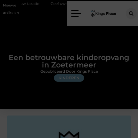
axatie
Geef uw slaapkamer een upgrade met interieuradvies Zwolle
Nieuwe
artikelen
Een betrouwbare kinderopvang
in Zoetermeer
Gepubliceerd Door Kings Place
KINDEREN