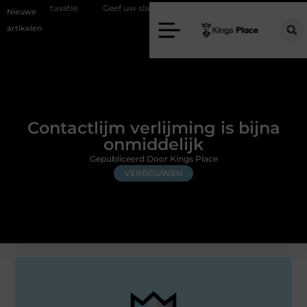
axatie
Geef uw slaapkamer een upgrade met interieuradvies Zwolle
Nieuwe
artikelen
Contactlijm verlijming is bijna
onmiddelijk
Gepubliceerd Door Kings Place
VERBOUWEN