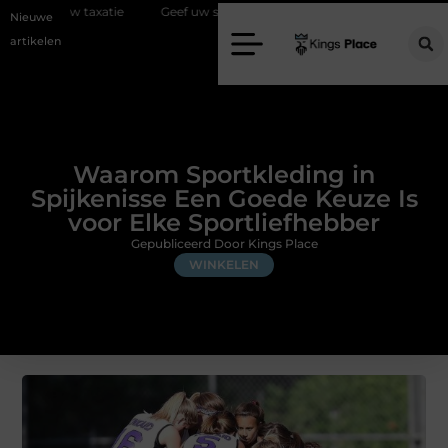
Geef uw slaapkamer een upgrade met interieuradvies Zwolle
Ni
Nieuwe
artikelen
Waarom Sportkleding in
Spijkenisse Een Goede Keuze Is
voor Elke Sportliefhebber
Gepubliceerd Door Kings Place
WINKELEN