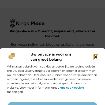
Kings-place.nl – Oprecht, inspirerend, alles wat er
toe doet.
Een verzameling van blogs en artikelen die diverse
onderwerpen uit het dagelijks leven belichten.
Uw privacy is voor ons
van groot belang
Onze informatie
Wij maken gebruik van cookies en vergelijkbare technologieën
Website Linkbuilding: Jouw Weg naar Hogere Posities en Meer Verkeer
Geld verdienen met je website: haal alles uit jouw online platform
om uw gebruikservaring te verbeteren en beter af te stemmen
op uw behoeften. Deze cookies kunnen voor diverse doeleinden
Bericht categorie
worden ingezet, zoals het aanbieden van gepersonaliseerde
advertenties en het analyseren van het gebruik van onze
website. Voor meer informatie kunt u
ons cookiebeleid
raadplegen.