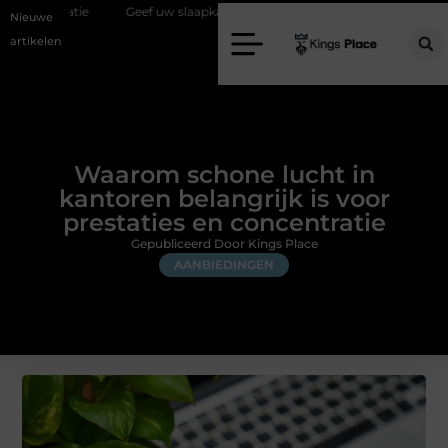
Geef uw slaapkamer een upgrade met interieuradvies Zwolle
Nieu
Nieuwe
artikelen
Waarom schone lucht in
kantoren belangrijk is voor
prestaties en concentratie
Gepubliceerd Door Kings Place
AANBIEDINGEN