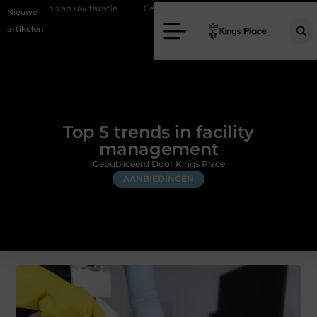
w taxatie
Geef uw slaapkamer een upgrade met interieuradvies Zwol
Nieuwe
artikelen
Top 5 trends in facility
management
Gepubliceerd Door Kings Place
AANBIEDINGEN