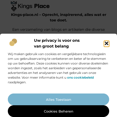
Kings-place.nl – Oprecht, inspirerend, alles wat er
toe doet.
Een verzameling van blogs en artikelen die diverse
onderwerpen uit het dagelijks leven belichten.
Uw privacy is voor ons
van groot belang
Onze informatie
Wij maken gebruik van cookies en vergelijkbare technologieën
Website Linkbuilding: Jouw Weg naar Hogere Posities en Meer Verkeer
Geld verdienen met je website: haal alles uit jouw online platform
om uw gebruikservaring te verbeteren en beter af te stemmen
op uw behoeften. Deze cookies kunnen voor diverse doeleinden
Bericht categorie
worden ingezet, zoals het aanbieden van gepersonaliseerde
advertenties en het analyseren van het gebruik van onze
website. Voor meer informatie kunt u
ons cookiebeleid
raadplegen.
Ga Naar Bo
Alles Toestaan
Website index
Cookiebeleid (EU)
@2025 www.kings-place.nl. All Right Reserved.
Cookies Beheren