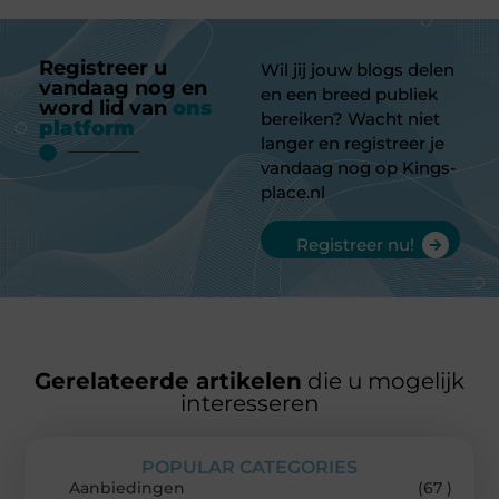
Registreer u
Wil jij jouw blogs delen
vandaag nog en
en een breed publiek
word lid van
ons
bereiken? Wacht niet
platform
langer en registreer je
vandaag nog op Kings-
place.nl
Registreer nu!
Gerelateerde artikelen
die u mogelijk
interesseren
POPULAR CATEGORIES
Aanbiedingen
(67 )