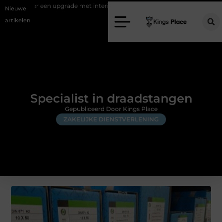
upgrade met interieuradvies Zwolle
Nieuw verhuisd naar Laren? Waar
Nieuwe
artikelen
Specialist in draadstangen
Gepubliceerd Door Kings Place
ZAKELIJKE DIENSTVERLENING