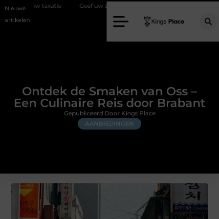
e
Geef uw slaapkamer een upgrade met interieuradvies Zwolle
N
Nieuwe
artikelen
Ontdek de Smaken van Oss –
Een Culinaire Reis door Brabant
Gepubliceerd Door Kings Place
AANBIEDINGEN