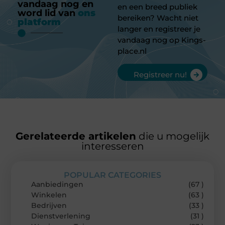
vandaag nog en
en een breed publiek
word lid van
ons
bereiken? Wacht niet
platform
langer en registreer je
vandaag nog op Kings-
place.nl
Registreer nu!
Gerelateerde artikelen
die u mogelijk
interesseren
POPULAR CATEGORIES
Aanbiedingen
(67 )
Winkelen
(63 )
Bedrijven
(33 )
Dienstverlening
(31 )