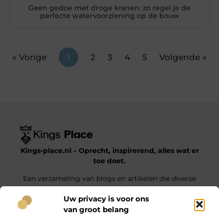
Geen gedoe met droge kranen: zo regel je de
perfecte watervoorziening op de bouw
« Vorige
1
2
3
4
5
Volgende »
Kings-place.nl – Oprecht, inspirerend, alles wat er
toe doet.
Een verzameling van blogs en artikelen die diverse
onderwerpen uit het dagelijks leven belichten.
Uw privacy is voor ons
van groot belang
Onze informatie