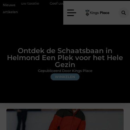
tie
Geef uw slaapkamer een upgrade met interieuradvies Zwolle
Nieuwe
artikelen
Ontdek de Schaatsbaan in
Helmond Een Plek voor het Hele
Gezin
Gepubliceerd Door Kings Place
WINKELEN