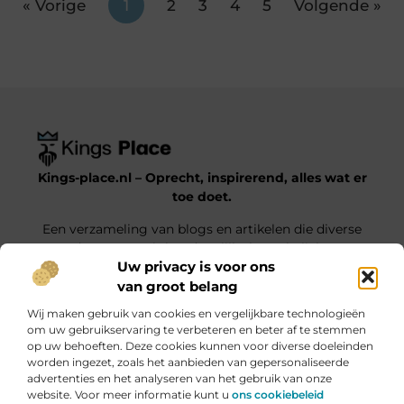
« Vorige
1
2
3
4
5
Volgende »
Kings-place.nl – Oprecht, inspirerend, alles wat er
toe doet.
Een verzameling van blogs en artikelen die diverse
onderwerpen uit het dagelijks leven belichten.
Uw privacy is voor ons
van groot belang
Onze informatie
Wij maken gebruik van cookies en vergelijkbare technologieën
Website Linkbuilding: Jouw Weg naar Hogere Posities en Meer Verkeer
Geld verdienen met je website: haal alles uit jouw online platform
om uw gebruikservaring te verbeteren en beter af te stemmen
op uw behoeften. Deze cookies kunnen voor diverse doeleinden
Bericht categorie
worden ingezet, zoals het aanbieden van gepersonaliseerde
advertenties en het analyseren van het gebruik van onze
website. Voor meer informatie kunt u
ons cookiebeleid