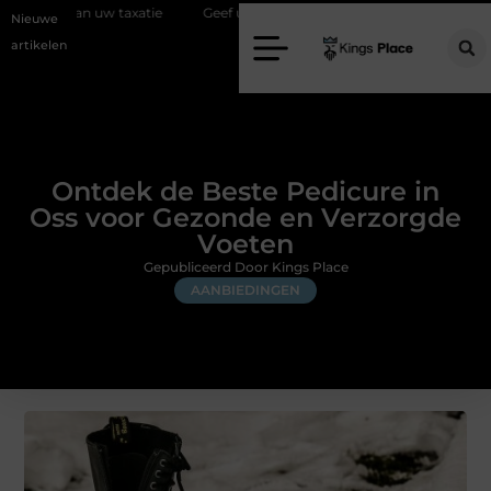
 taxatie
Geef uw slaapkamer een upgrade met interieuradvies Zwoll
Nieuwe
artikelen
Ontdek de Beste Pedicure in
Oss voor Gezonde en Verzorgde
Voeten
Gepubliceerd Door Kings Place
AANBIEDINGEN