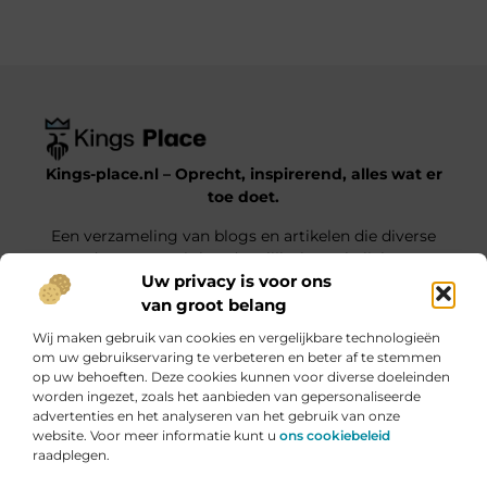
Kings-place.nl – Oprecht, inspirerend, alles wat er
toe doet.
Een verzameling van blogs en artikelen die diverse
onderwerpen uit het dagelijks leven belichten.
Uw privacy is voor ons
van groot belang
Onze informatie
Wij maken gebruik van cookies en vergelijkbare technologieën
Website Linkbuilding: Jouw Weg naar Hogere Posities en Meer Verkeer
Geld verdienen met je website: haal alles uit jouw online platform
om uw gebruikservaring te verbeteren en beter af te stemmen
op uw behoeften. Deze cookies kunnen voor diverse doeleinden
Bericht categorie
worden ingezet, zoals het aanbieden van gepersonaliseerde
advertenties en het analyseren van het gebruik van onze
website. Voor meer informatie kunt u
ons cookiebeleid
raadplegen.