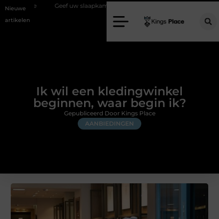
Geef uw slaapkamer een upgrade met interieuradvies Zwolle
Nieuw 
Nieuwe
artikelen
Ik wil een kledingwinkel
beginnen, waar begin ik?
Gepubliceerd Door Kings Place
AANBIEDINGEN