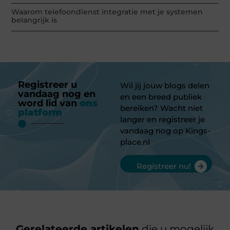
Waarom telefoondienst integratie met je systemen
belangrijk is
Registreer u
Wil jij jouw blogs delen
vandaag nog en
en een breed publiek
word lid van
ons
bereiken? Wacht niet
platform
langer en registreer je
vandaag nog op Kings-
place.nl
Registreer nu!
Gerelateerde artikelen
die u mogelijk