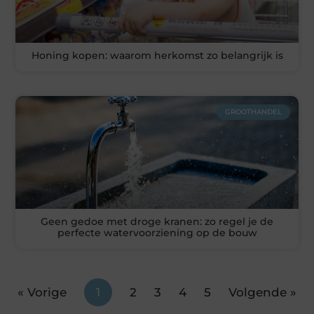
Honing kopen: waarom herkomst zo belangrijk is
GROOTHANDEL
Geen gedoe met droge kranen: zo regel je de
perfecte watervoorziening op de bouw
« Vorige
1
2
3
4
5
Volgende »