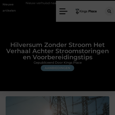
euw verhuisd naar Laren? Waarom het vervangen van je sloten een slimme 
Nieuwe
artikelen
Hilversum Zonder Stroom Het
Verhaal Achter Stroomstoringen
en Voorbereidingstips
Gepubliceerd Door Kings Place
AANBIEDINGEN