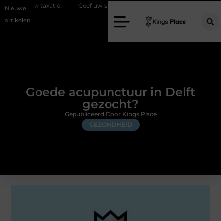
xatie
Geef uw slaapkamer een upgrade met interieuradvies Zwolle
Nieuwe
artikelen
Goede acupunctuur in Delft
gezocht?
Gepubliceerd Door Kings Place
GEZONDHEID