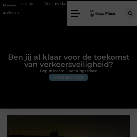
Geef uw slaapkamer een upgrade met interieuradvies Zwolle
N
Nieuwe
artikelen
Ben jij al klaar voor de toekomst
van verkeersveiligheid?
Gepubliceerd Door Kings Place
AANBIEDINGEN