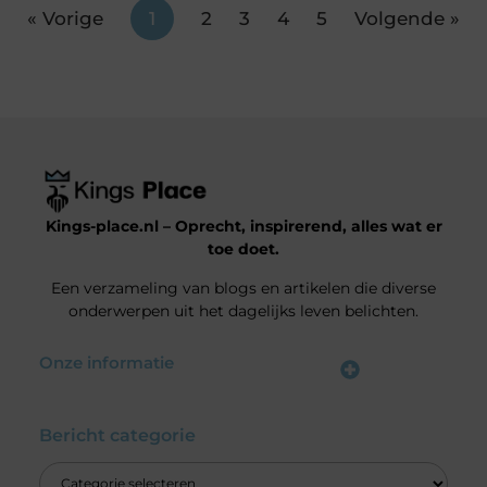
« Vorige
1
2
3
4
5
Volgende »
Kings-place.nl – Oprecht, inspirerend, alles wat er
toe doet.
Een verzameling van blogs en artikelen die diverse
onderwerpen uit het dagelijks leven belichten.
Onze informatie
Website Linkbuilding: Jouw Weg naar Hogere Posities en Meer Verkeer
Geld verdienen met je website: haal alles uit jouw online platform
Bericht categorie