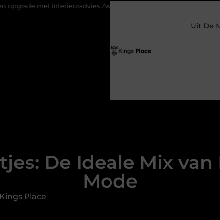
erieuradvies Zwolle
Nieuw verhuisd naar Laren? Waarom het ver
Uit De 
es: De Ideale Mix van 
Mode
Kings Place