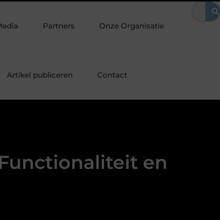
vangen van je sloten een slimme eerste stap is
Kies de perfect
Media
Partners
Onze Organisatie
Artikel publiceren
Contact
Functionaliteit en