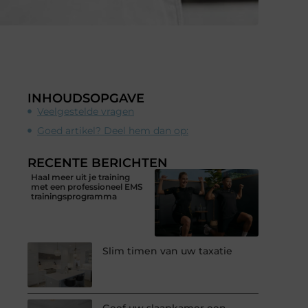
INHOUDSOPGAVE
Veelgestelde vragen
Goed artikel? Deel hem dan op:
RECENTE BERICHTEN
Haal meer uit je training
met een professioneel EMS
trainingsprogramma
Slim timen van uw taxatie
Geef uw slaapkamer een