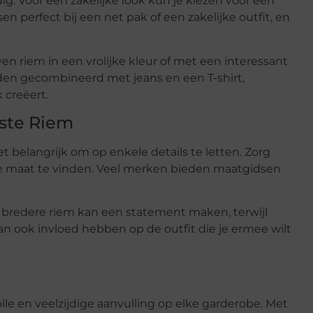
dig. Voor een zakelijke look kun je kiezen voor een
en perfect bij een net pak of een zakelijke outfit, en
n riem in een vrolijke kleur of met een interessant
en gecombineerd met jeans en een T-shirt,
k creëert.
iste Riem
et belangrijk om op enkele details te letten. Zorg
ste maat te vinden. Veel merken bieden maatgidsen
 bredere riem kan een statement maken, terwijl
kan ook invloed hebben op de outfit die je ermee wilt
olle en veelzijdige aanvulling op elke garderobe. Met