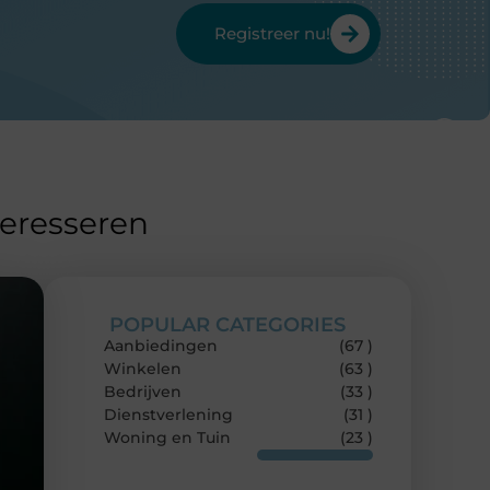
Registreer nu!
teresseren
POPULAR CATEGORIES
Aanbiedingen
(67 )
Winkelen
(63 )
Bedrijven
(33 )
Dienstverlening
(31 )
Woning en Tuin
(23 )